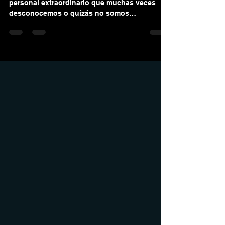
METAS Y SUEÑOS
Los seres humanos contamos con un poder
personal extraordinario que muchas veces
desconocemos o quizás no somos
conscientes que poseemos...