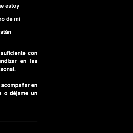
me estoy 
ro de mi 
stán 
suficiente con 
ndizar en las 
rsonal.
o acompañar en 
s o déjame un 