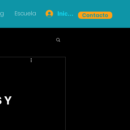
og
Escuela
Iniciar sesión
Contacto
 Y