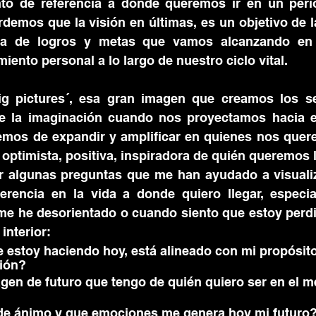
nto de referencia a dónde queremos ir en un peri
demos que la visión en últimas, es un objetivo de l
ma de logros y metas que vamos alcanzando en 
miento personal a lo largo de nuestro ciclo vital.
big pictures´, esa gran imagen que creamos los s
e la imaginación cuando nos proyectamos hacia el 
mos de expandir y amplificar en quienes nos querem
optimista, positiva, inspiradora de quién queremos ll
r algunas preguntas que me han ayudado a visualiza
ferencia en la vida a donde quiero llegar, especia
e he desorientado o cuando siento que estoy perdi
interior:
ión?
gen de futuro que tengo de quién quiero ser en el m
de ánimo y que emociones me genera hoy mi futuro