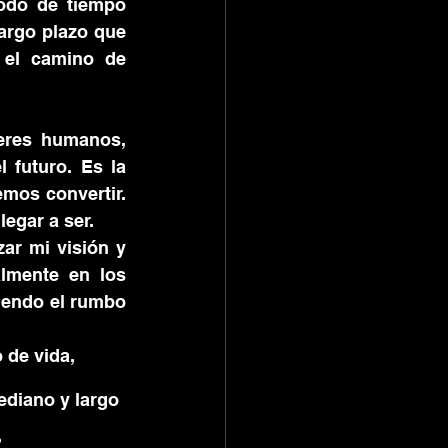
odo de tiempo 
argo plazo que 
el camino de 
eres humanos, 
futuro. Es la 
os convertir. 
egar a ser. 
r mi visión y 
lmente en los 
endo el rumbo 
ediano y largo 
?