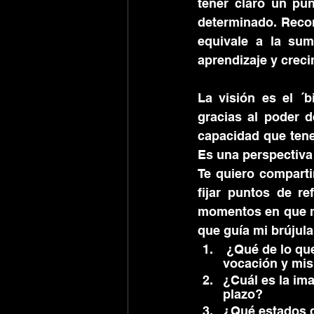
tener claro un pu
determinado. Recor
equivale a la su
aprendizaje y creci
La visión es el ´
gracias al poder d
capacidad que tene
Es una perspectiva 
Te quiero comparti
fijar puntos de re
momentos en que m
que guía mi brújula 
 ¿Qué de lo que estoy haciendo hoy, está alineado con mi propósito de vida,      
vocación y mis
¿Cuál es la ima
plazo?
¿Qué estados 