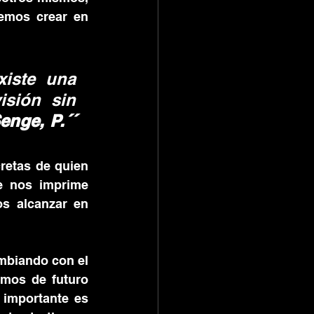
emos crear en 
iste una 
sión sin 
Senge, P.´´ 
retas de quien 
e nos imprime 
s alcanzar en 
mbiando con el 
mos de futuro 
importante es 