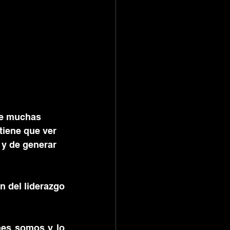
ue muchas 
iene que ver 
 y de generar 
 del liderazgo 
nes somos y lo 