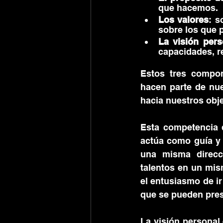
que hacemos. 
Los valores
: s
sobre los que 
La visión pers
capacidades, r
Estos tres compon
hacen parte de nue
hacia nuestros obje
Esta competencia d
actúa como guía y 
una misma direcci
talentos en un mism
el entusiasmo de ir
que se pueden pres
La visión personal