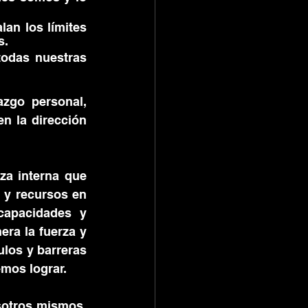
an los límites 
s.
odas nuestras 
zgo personal, 
n la dirección 
a interna que 
y recursos en 
apacidades y 
ra la fuerza y 
los y barreras 
mos lograr.
otros mismos, 